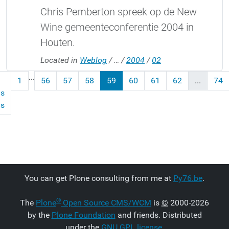
Chris Pemberton spreek op de New
Wine gemeenteconferentie 2004 in
Houten.
Located in
Weblog
/
…
/
2004
/
02
...
1
56
57
58
59
60
61
62
...
74
us
ms
You can get Plone consulting from me at
Py76.be
.
®
The
Plone
Open Source CMS/WCM
is
©
2000-2026
by the
Plone Foundation
and friends. Distributed
under the
GNU GPL license
.