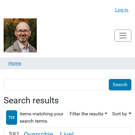
Log in
Home
Search results
items matching your
Filter the results
Sort by
732
search terms.
Overschie... Live!