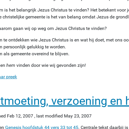
 is het belangrijk Jezus Christus te vinden? Het betekent voor j
e christelijke gemeente is het van belang omdat Jezus de grondl
arom gaan wij op weg om Jezus Christus te vinden?
 te ontdekken wie Jezus Christus is en wat hij doet, met ons oo
 persoonlijk gelukkig te worden.
 als gemeente overeind te blijven.
llen
hem
vinden door wie wij gevonden zijn!
aar preek
tmoeting, verzoening en 
hed
Feb 12, 2007
,
last modified
May 23, 2007
zen
Genesis hoofdstuk 44 vers 33 tot 45
. Centrale tekst daarbij 