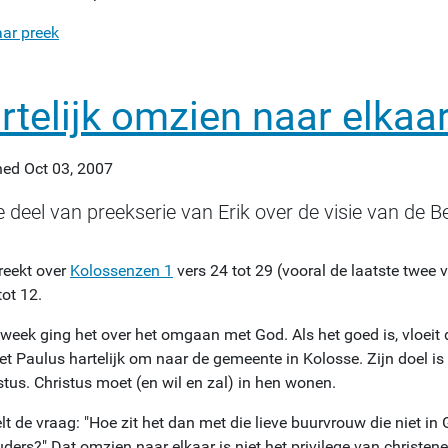
aar preek
rtelijk omzien naar elkaa
hed
Oct 03, 2007
e deel van preekserie van Erik over de visie van de B
reekt over
Kolossenzen 1
vers 24 tot 29 (vooral de laatste twee 
tot 12.
week ging het over het omgaan met God. Als het goed is, vloeit d
iet Paulus hartelijk om naar de gemeente in Kolosse. Zijn doel i
stus. Christus moet (en wil en zal) in hen wonen.
elt de vraag: "Hoe zit het dan met die lieve buurvrouw die niet in
uders?" Dat omzien naar elkaar is niet het privilege van christe