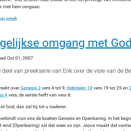
jk met hem omgaan.
aar preek
gelijkse omgang met Go
hed
Oct 01, 2007
 deel van preekserie van Erik over de visie van de Be
reekt over
Genesis 2
vers 4 tot 9,
Hebreeën 10
vers 19 tot 25 en
us 4
vers, de eerste helft van vers 8:
ot God, dan zal hij tot u naderen.
verbindt voor ons de boeken Genesis en Openbaring. In het begi
t eind (Openbaring) zal dat weer zo zijn. Jezus maakt dat contac