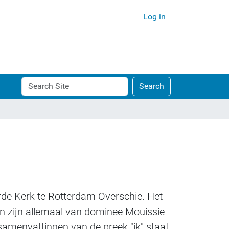
Log in
Search
Advanced
Search
Site
Search…
rde Kerk te Rotterdam Overschie. Het
 zijn allemaal van dominee Mouissie
e samenvattingen van de preek "ik" staat,