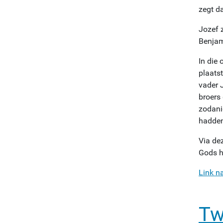
zegt da
Jozef z
Benjam
In die 
plaatst
vader 
broers
zodanig
hadden
Via de
Gods h
Link n
Tw