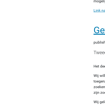
mogelij
Link n
Ge
publis
Tweed
Het de
Wij wi
toeger
zoeken
zijn z
Wij ge