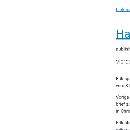
Link n
Ha
publis
Vierd
Erik sp
vers 8 
Vorige 
brief z
in Chri
Erik st
mijn o