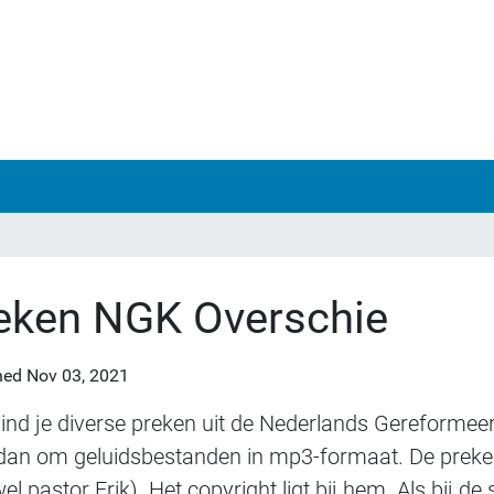
eken NGK Overschie
hed
Nov 03, 2021
vind je diverse preken uit de Nederlands Gereformee
dan om geluidsbestanden in mp3-formaat. De preken
wel pastor Erik). Het copyright ligt bij hem. Als bij d