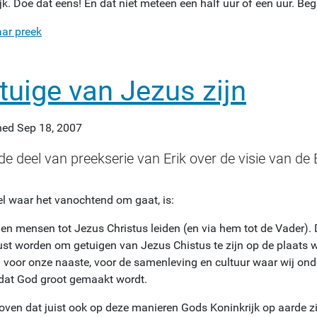
k. Doe dat eens! En dat niet meteen een half uur of een uur. Beg
aar preek
tuige van Jezus zijn
hed
Sep 18, 2007
e deel van preekserie van Erik over de visie van de 
el waar het vanochtend om gaat, is:
llen mensen tot Jezus Christus leiden (en via hem tot de Vader)
ust worden om getuigen van Jezus Chistus te zijn op de plaats w
 voor onze naaste, voor de samenleving en cultuur waar wij onder
odat God groot gemaakt wordt.
loven dat juist ook op deze manieren Gods Koninkrijk op aarde z