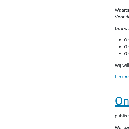
Waarom
Voor d
Dus wa
Om
Om
Om
Wij wi
Link n
On
publis
We le