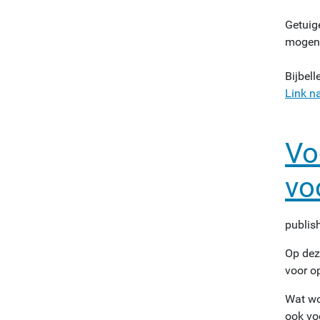
Getuig
mogen 
Bijbel
Link n
Vo
vo
publis
Op dez
voor o
Wat wo
ook vo