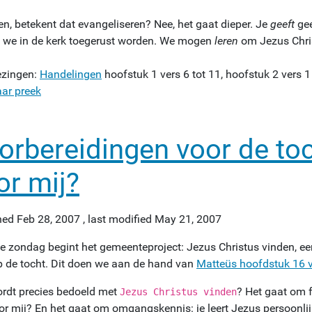
en, betekent dat evangeliseren? Nee, het gaat dieper. Je
geeft
gee
we in de kerk toegerust worden. We mogen
leren
om Jezus Chris
lezingen:
Handelingen
hoofstuk 1 vers 6 tot 11, hoofstuk 2 vers 1 
aar preek
orbereidingen voor de toc
or mij?
hed
Feb 28, 2007
,
last modified
May 21, 2007
e zondag begint het gemeenteproject: Jezus Christus vinden, e
p de tocht. Dit doen we aan de hand van
Matteüs hoofdstuk 16 v
rdt precies bedoeld met
? Het gaat om f
Jezus Christus vinden
or mij? En het gaat om omgangskennis: je leert Jezus persoonlijk