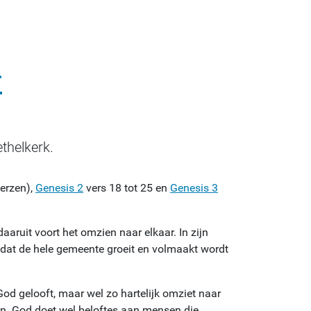
r
ethelkerk.
verzen),
Genesis 2
vers 18 tot 25 en
Genesis 3
aaruit voort het omzien naar elkaar. In zijn
s dat de hele gemeente groeit en volmaakt wordt
 God gelooft, maar wel zo hartelijk omziet naar
nen. God doet wel beloftes aan mensen die