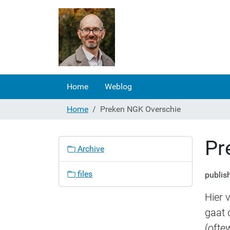
Home
Weblog
Home
Preken NGK Overschie
Pr
N
Archive
a
v
files
publis
i
g
Hier 
a
gaat 
t
(ofte
i