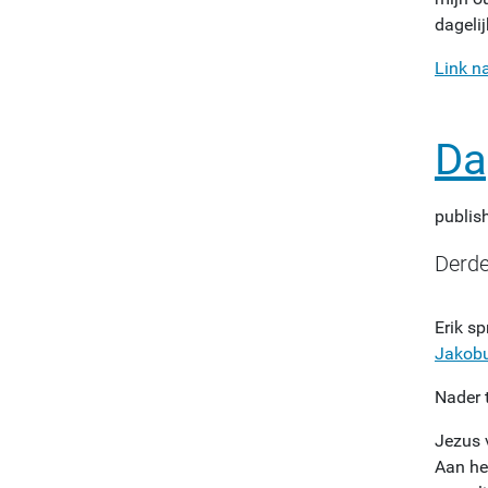
dageli
Link n
Da
publis
Derde
Erik sp
Jakob
Nader t
Jezus 
Aan he