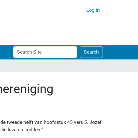
Log in
Search
Advanced
Search
Site
Search…
hereniging
is de tweede helft van hoofdstuk 45 vers 5. Jozef
lie leven te redden."