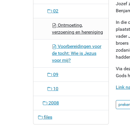
Jozef z
o
Benjam
02
n
In die 
Ontmoeting,
plaatst
verzoening en hereniging
vader 
broers
Voorbereidingen voor
zodanig
de tocht: Wie is Jezus
hadden
voor mij?
Via de
09
Gods h
Link n
10
2008
preke
files