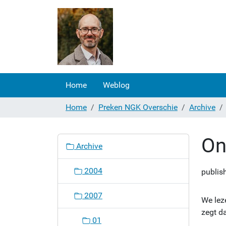
Home
Weblog
Home
Preken NGK Overschie
Archive
On
N
Archive
a
v
2004
publis
i
g
2007
a
We le
t
zegt da
01
i