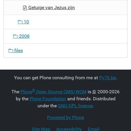
Getuige van Jezus zijn
10
2008
files
You can get Plone consulting from me at
Py76.be
.
®
The
Plone
Open Source CMS/WCM
is
©
2000-2026
by the
Plone Foundation
and friends. Distributed
under the
GNU GPL license
.
Powered by Plone
Site Map
Accessibility
Email