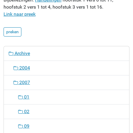
hoofstuk 2 vers 1 tot 4, hoofstuk 3 vers 1 tot 16.
Link naar preek
preken
N
Archive
a
v
2004
i
g
2007
a
t
01
i
o
02
n
09