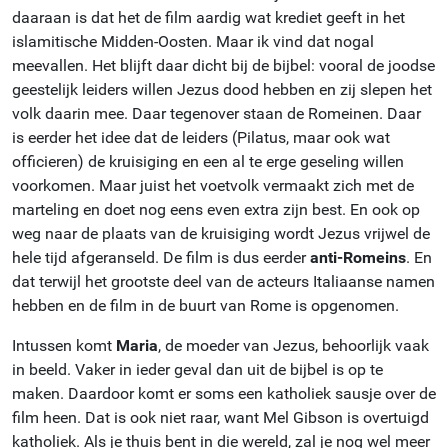
daaraan is dat het de film aardig wat krediet geeft in het
islamitische Midden-Oosten. Maar ik vind dat nogal
meevallen. Het blijft daar dicht bij de bijbel: vooral de joodse
geestelijk leiders willen Jezus dood hebben en zij slepen het
volk daarin mee. Daar tegenover staan de Romeinen. Daar
is eerder het idee dat de leiders (Pilatus, maar ook wat
officieren) de kruisiging en een al te erge geseling willen
voorkomen. Maar juist het voetvolk vermaakt zich met de
marteling en doet nog eens even extra zijn best. En ook op
weg naar de plaats van de kruisiging wordt Jezus vrijwel de
hele tijd afgeranseld. De film is dus eerder
anti-Romeins
. En
dat terwijl het grootste deel van de acteurs Italiaanse namen
hebben en de film in de buurt van Rome is opgenomen.
Intussen komt
Maria
, de moeder van Jezus, behoorlijk vaak
in beeld. Vaker in ieder geval dan uit de bijbel is op te
maken. Daardoor komt er soms een katholiek sausje over de
film heen. Dat is ook niet raar, want Mel Gibson is overtuigd
katholiek. Als je thuis bent in die wereld, zal je nog wel meer