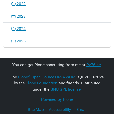
2022
2023
2024
2025
You can get Plone consulting from me at
Py76.be
.
®
The
Plone
Open Source CMS/WCM
is
©
2000-2026
by the
Plone Foundation
and friends. Distributed
under the
GNU GPL license
.
Powered by Plone
Site Map
Accessibility
Email