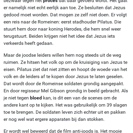
bezwaar tegen het
proces
dat daar gevoerd wordt. Het gaat
er namelijk niet echt eerlijk aan toe. Ze besluiten dat Jezus
gedood moet worden. Dat mogen ze zelf niet doen. Er volgt
een reis naar de Romeinen: eerst stadhouder Pilatus. Die
stuurt hem door naar koning Herodes, die hem snel weer
terugstuurt. Beiden krijgen niet het idee dat Jezus iets
verkeerds heeft gedaan.
Maar de joodse leiders willen hem nog steeds uit de weg
ruimen. Ze hitsen het volk op om de kruisiging van Jezus te
eisen. Pilatus ziet dat niet zitten en hoopt de woede van het
volk en de leiders af te kopen door Jezus te laten geselen.
Dat wordt door de Romeinse soldaten grondig aangepakt.
En door regisseur Mel Gibson grondig in beeld gebracht. Als
je niet tegen
bloed
kan, is dit een van de scenes om de
andere kant op te kijken. Het was gebruikelijk om 39 slagen
toe te brengen. De soldaten leven zich echter uit en pakken
er nog wel wat ergere apparaten bij dan stokken.
Er wordt wel beweerd dat de film anti-joods is. Het mooie