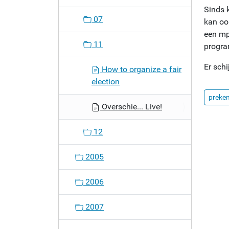
Sinds k
o
07
kan ook
n
een mp
11
progra
Er schi
How to organize a fair
election
preke
Overschie... Live!
12
2005
2006
2007