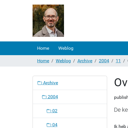
Home
Weblog
Home
Weblog
Archive
2004
11
Ov
N
Archive
a
v
2004
publis
i
g
De ke
02
a
t
04
Ik heb 
i