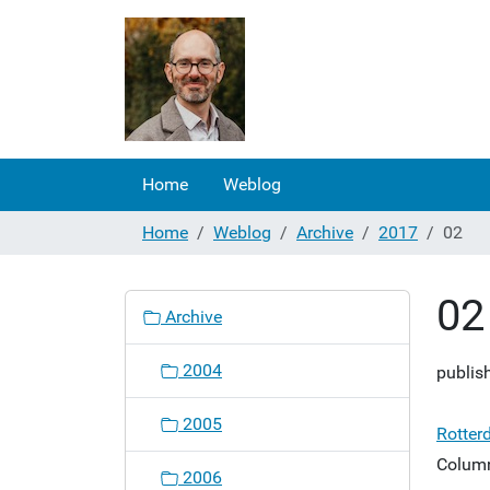
Home
Weblog
Home
Weblog
Archive
2017
02
02
N
Archive
a
v
2004
publis
i
g
2005
a
Rotter
t
Column
2006
i