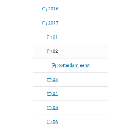
2016
2017
01
02
Rotterdam eerst
03
04
05
06