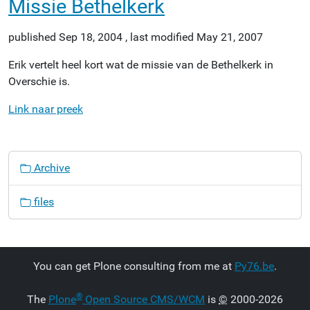
Missie Bethelkerk
published
Sep 18, 2004
,
last modified
May 21, 2007
Erik vertelt heel kort wat de missie van de Bethelkerk in
Overschie is.
Link naar preek
N
Archive
a
v
files
i
g
a
t
You can get Plone consulting from me at
Py76.be
.
i
o
®
The
Plone
Open Source CMS/WCM
is
©
2000-2026
n