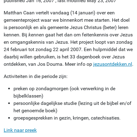
published
Jan 16, 2007
,
last modified
May 23, 2007
Matthan Caan vertelt vandaag (14 januari) over een
gemeenteproject waar we binnenkort mee starten. Het doel
is persoonlijk en als gemeente Jezus Christus (beter) leren
kennen. Bij
kennen
gaat het dan om feitenkennis over Jezus
en omgangskennis van Jezus. Het project loopt van zondag
24 februari tot zondag 22 april 2007. Een hulpmiddel dat we
daarbij willen gebruiken, is het 33 dagenboek over Jezus
ontdekken, van Jos Douma. Meer info op
jezusontdekken.nl
.
Activiteiten in die periode zijn:
preken op zondagmorgen (ook verwerking in de
bijbelklassen)
persoonlijke dagelijkse studie (lezing uit de bijbel en/of
het genoemde boek)
groepsgesprekken in gezin, kringen, catechisaties.
Link naar preek