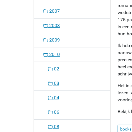
romans
o
2007
wedstr
n
175 pa
2008
is een 
hun hoo
2009
Ik heb
nanowri
2010
precie
heel er
02
schrijv
03
Het is 
lezen. 
04
voorlo
Bekijk 
06
08
books