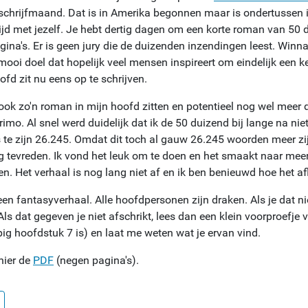
chrijfmaand. Dat is in Amerika begonnen maar is ondertussen in
ijd met jezelf. Je hebt dertig dagen om een korte roman van 50 
gina's. Er is geen jury die de duizenden inzendingen leest. Winn
mooi doel dat hopelijk veel mensen inspireert om eindelijk een ke
fd zit nu eens op te schrijven.
 ook zo'n roman in mijn hoofd zitten en potentieel nog wel meer
mo. Al snel werd duidelijk dat ik de 50 duizend bij lange na nie
s te zijn 26.245. Omdat dit toch al gauw 26.245 woorden meer zi
g tevreden. Ik vond het leuk om te doen en het smaakt naar meer.
en. Het verhaal is nog lang niet af en ik ben benieuwd hoe het af
een fantasyverhaal. Alle hoofdpersonen zijn draken. Als je dat nie
Als dat gegeven je niet afschrikt, lees dan een klein voorproefje 
pig hoofdstuk 7 is) en laat me weten wat je ervan vind.
hier de
PDF
(negen pagina's).