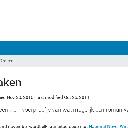
Draken
aken
hed
Nov 30, 2010
,
last modified
Oct 25, 2011
een klein voorproefje van wat mogelijk een roman v
nd november wordt elk jaar uitgeroepen tot
National Novel Wri