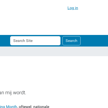
Log in
Search
Advanced
Search
Site
Search…
an mij wordt.
ting Month
, oftewel: nationale