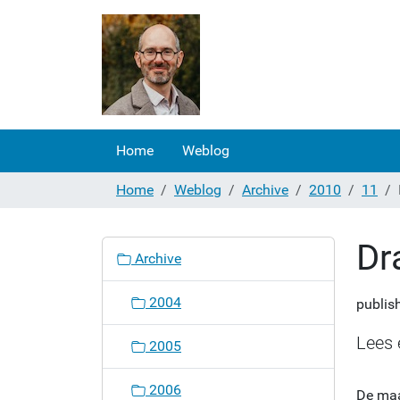
Home
Weblog
Home
Weblog
Archive
2010
11
Dr
N
Archive
a
v
2004
publis
i
g
Lees 
2005
a
t
2006
De maa
i