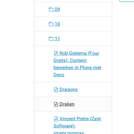
09
10
11
Rob Gietema (Four
Digits): Content
bewerken in Plone met
Deco
Dragons
Draken
Vincent Pretre (Zest
Software):
jquery.pyproxy