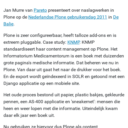
Jan Murre van
Pareto
presenteert over naslagwerken in
Plone op de
Nederlandse Plone gebruikersdag 2011
in
De
Balie
.
Plone is zeer configureerbaar, heeft talloze add-ons en is
extreem pluggable. Case study:
KNMP
. KNMP
standaardiseert haar content management op Plone. Het
Informatorium Medicamentorum is een boek met duizenden
grote pagina's medische informatie. Dat beheren we nu in
Plone. Van daar uit gaat het naar de drukker voor het boek.
En de export wordt geïndexeerd in SOLR en getoond met een
Django applicatie op een mobiele site.
Het oude proces bestond uit papier, plastic bakjes, gekleurde
pennen, een AS-400 applicatie en 'sneakernet': mensen die
heen en weer lopen met die informatie. Uiteindelijk kwam
daar elk jaar een boek uit.
Nu gebruiken ze hiervoor dus Plone als content