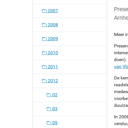
o
Prese
2007
n
Arnh
2008
Meer i
2009
Presen
2010
interne
doen). 
van Vl
2011
De ker
2012
raadsl
medewer
02
voorbe
duurza
03
In 200
05
verstu