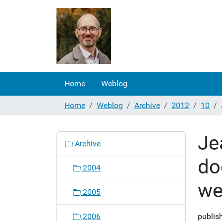
Home
Weblog
Home
Weblog
Archive
2012
10
Je
N
Archive
a
do
v
2004
i
we
g
2005
a
t
2006
publis
i