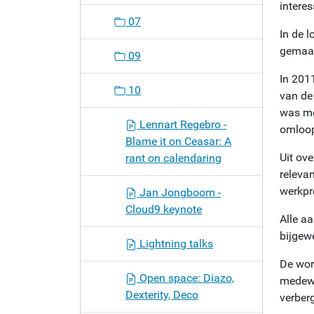
interes
07
In de 
gemaak
09
In 2011
10
van de
was me
Lennart Regebro -
omloo
Blame it on Ceasar: A
Uit ov
rant on calendaring
releva
werkpr
Jan Jongboom -
Cloud9 keynote
Alle aa
bijgewe
Lightning talks
De work
Open space: Diazo,
medewe
Dexterity, Deco
verber