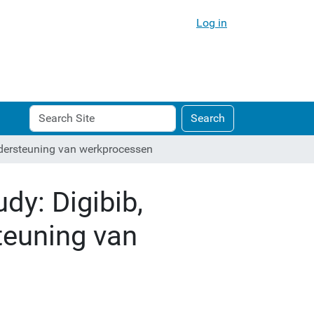
Log in
Search
Advanced
Search
Site
Search…
ndersteuning van werkprocessen
dy: Digibib,
euning van