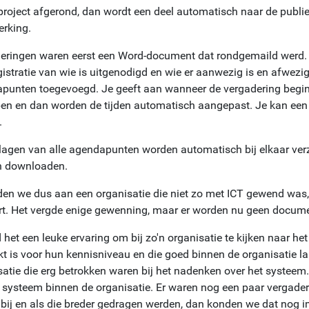
 project afgerond, dan wordt een deel automatisch naar de publi
rking.
eringen waren eerst een Word-document dat rondgemaild werd. N
gistratie van wie is uitgenodigd en wie er aanwezig is en afwe
punten toegevoegd. Je geeft aan wanneer de vergadering begint
pen en dan worden de tijden automatisch aangepast. Je kan een 
.
ijlagen van alle agendapunten worden automatisch bij elkaar ve
 downloaden.
den we dus aan een organisatie die niet zo met ICT gewend was, e
t. Het vergde enige gewenning, maar er worden nu geen docum
 het een leuke ervaring om bij zo'n organisatie te kijken naar h
kt is voor hun kennisniveau en die goed binnen de organisatie
satie die erg betrokken waren bij het nadenken over het systeem
t systeem binnen de organisatie. Er waren nog een paar vergad
 bij en als die breder gedragen werden, dan konden we dat nog im