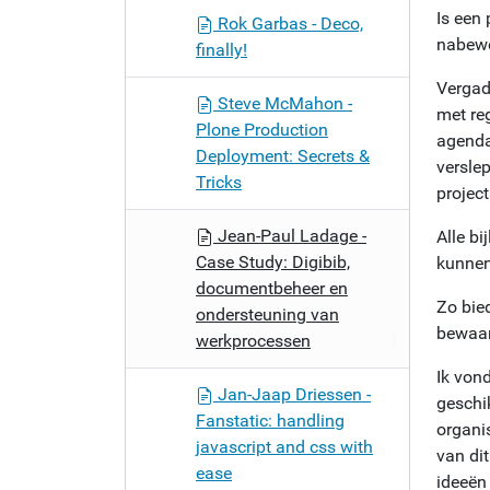
Is een
Rok Garbas - Deco,
nabewe
finally!
Vergad
Steve McMahon -
met re
Plone Production
agenda
Deployment: Secrets &
versle
Tricks
project
Jean-Paul Ladage -
Alle b
Case Study: Digibib,
kunnen
documentbeheer en
Zo bie
ondersteuning van
bewaar
werkprocessen
Ik vond
Jan-Jaap Driessen -
geschi
Fanstatic: handling
organi
javascript and css with
van di
ease
ideeën