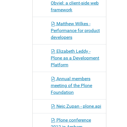
Obviel: a client-side web
framework
Matthew Wilkes -
Performance for product
developers
Elizabeth Leddy -
Plone as a Development
Platform
Annual members
meeting of the Plone
Foundation
Nejc Zupan - plone.api
Plone conference
2012 in Arnhem