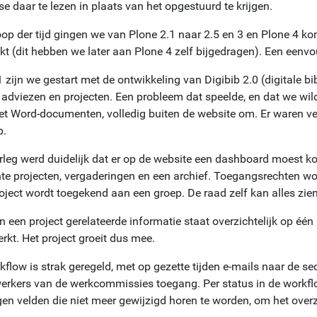
se daar te lezen in plaats van het opgestuurd te krijgen.
loop der tijd gingen we van Plone 2.1 naar 2.5 en 3 en Plone 4 k
t (dit hebben we later aan Plone 4 zelf bijgedragen). Een eenvou
 zijn we gestart met de ontwikkeling van Digibib 2.0 (digitale bi
 adviezen en projecten. Een probleem dat speelde, en dat we wild
t Word-documenten, volledig buiten de website om. Er waren ve
p.
erleg werd duidelijk dat er op de website een dashboard moest 
nte projecten, vergaderingen en een archief. Toegangsrechten w
oject wordt toegekend aan een groep. De raad zelf kan alles zien
n een project gerelateerde informatie staat overzichtelijk op één
rkt. Het project groeit dus mee.
flow is strak geregeld, met op gezette tijden e-mails naar de sec
rkers van de werkcommissies toegang. Per status in de workfl
gen velden die niet meer gewijzigd horen te worden, om het overz