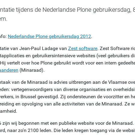
ntatie tijdens de Nederlandse Plone gebruikersdag,
em.
nfo:
Nederlandse Plone gebruikersdag 2012
.
tatie van Jean-Paul Ladage van
Zest software
. Zest Software ri
tapplicaties en gebruikersintensieve websites (veel gebruikers d
Hij vertelt over hoe Plone gebruikt wordt voor een intern gedeel
aanderen
(Minaraad).
ntaak van de Minaraad is advies uitbrengen aan de Vlaamse ove
eden: vertegenwoordigers van diverse organisaties en overheidsin
kers, in Brussel gevestigd. Zij ondersteunen de voorzitter en he
reiding en opvolging van alle activiteiten van de Minaraad. Ze w
amheid.
6 zijn wij begonnen met een publieke website voor de Minaraad. I
urd, naar zo'n 2100 leden. Die leden kregen toegang via de web