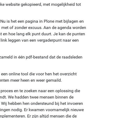
eke website gekopieerd, met mogelijkheid tot
u is het een pagina in Plone met bijlagen en
zig met of zonder excuus. Aan de agenda worden
 en hoe lang elk punt duurt. Je kan de punten
link leggen van een vergaderpunt naar een
rzameld in één pdf-bestand dat de raadsleden
en online tool die voor hen het overzicht
enten meer heen en weer gemaild.
et proces en te zoeken naar een oplossing die
 landt. We hadden twee mensen binnen de
. Wij hebben hen ondersteund bij het invoeren
eringen nodig. Er kwamen voornamelijk nieuwe
plementeren. Er zijn altijd mensen die de