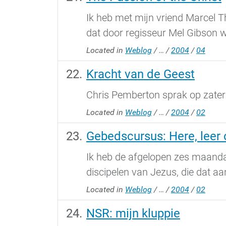
Ik heb met mijn vriend Marcel Th
dat door regisseur Mel Gibson wo
Located in
Weblog
/
…
/
2004
/
04
Kracht van de Geest
Chris Pemberton sprak op zater
Located in
Weblog
/
…
/
2004
/
02
Gebedscursus: Here, leer
Ik heb de afgelopen zes maandag
discipelen van Jezus, die dat aa
Located in
Weblog
/
…
/
2004
/
02
NSR: mijn kluppie