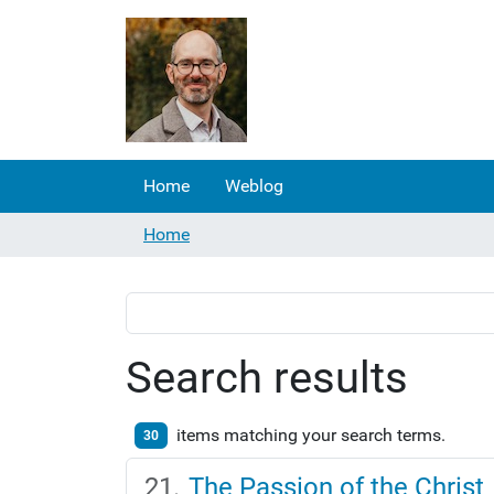
Home
Weblog
Home
Search results
items matching your search terms.
30
The Passion of the Christ