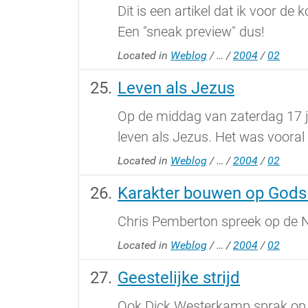
Dit is een artikel dat ik voor
Een "sneak preview" dus!
Located in
Weblog
/
…
/
2004
/
02
Leven als Jezus
Op de middag van zaterdag 17 j
leven als Jezus. Het was vooral 
Located in
Weblog
/
…
/
2004
/
02
Karakter bouwen op Gods
Chris Pemberton spreek op de 
Located in
Weblog
/
…
/
2004
/
02
Geestelijke strijd
Ook Dick Westerkamp sprak op de