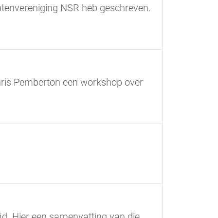
entenvereniging NSR heb geschreven.
Chris Pemberton een workshop over
jd. Hier een samenvatting van die