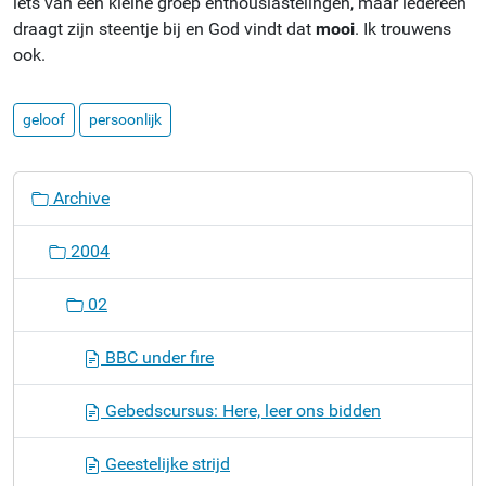
iets van een kleine groep enthousiastelingen, maar iedereen
draagt zijn steentje bij en God vindt dat
mooi
. Ik trouwens
ook.
geloof
persoonlijk
N
Archive
a
v
2004
i
g
02
a
t
BBC under fire
i
o
Gebedscursus: Here, leer ons bidden
n
Geestelijke strijd